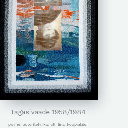
Tagasivaade 1958/1984
põime, autoritehnika; vill, lina, koopiakile;