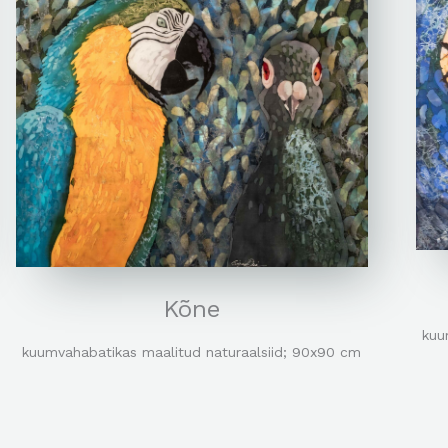
Kõne
kuu
kuumvahabatikas maalitud naturaalsiid; 90x90 cm