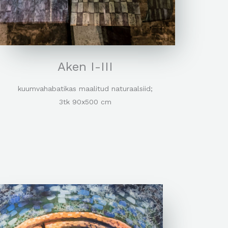
Aken I-III
kuumvahabatikas maalitud naturaalsiid;
3tk 90x500 cm