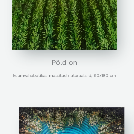
Põld on
kuumvahabatikas maalitud naturaalsiid; 90x180 cm