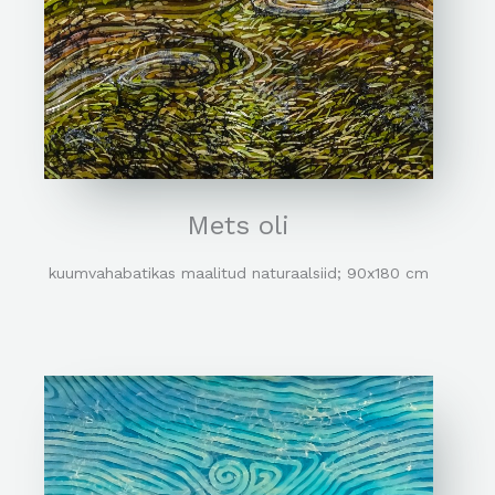
Mets oli
kuumvahabatikas maalitud naturaalsiid; 90x180 cm