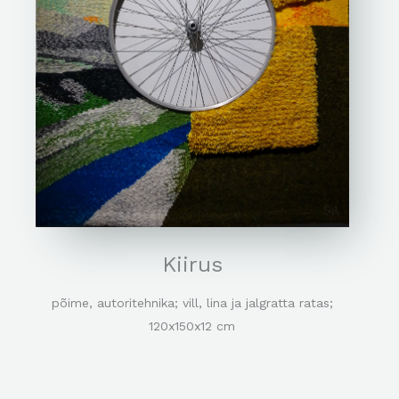
Kiirus
põime, autoritehnika; vill, lina ja jalgratta ratas;
120x150x12 cm